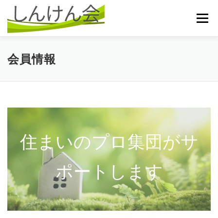
コ
ン
メニュー
テ
ン
ツ
へ
HOME
NEWS
相談室
会員情報
会員情報
ス
キ
ッ
プ
お問い合わせ
プライバシーポリシー
住まいのプロ集団がサ
ポートします